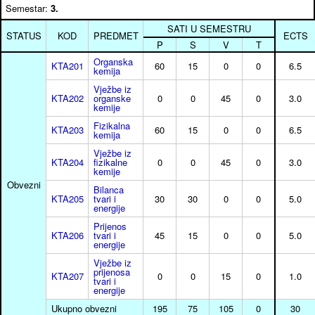
Semestar:
3.
SATI U SEMESTRU
STATUS
KOD
PREDMET
ECTS
P
S
V
T
Organska
KTA201
60
15
0
0
6.5
kemija
Vježbe iz
KTA202
organske
0
0
45
0
3.0
kemije
Fizikalna
KTA203
60
15
0
0
6.5
kemija
Vježbe iz
KTA204
fizikalne
0
0
45
0
3.0
kemije
Obvezni
Bilanca
KTA205
tvari i
30
30
0
0
5.0
energije
Prijenos
KTA206
tvari i
45
15
0
0
5.0
energije
Vježbe iz
prijenosa
KTA207
0
0
15
0
1.0
tvari i
energije
Ukupno obvezni
195
75
105
0
30