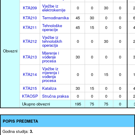
Vježbe iz
KTA209
0
0
30
0
2
elektrokemije
KTA210
Termodinamika
45
30
0
0
6
Tehnološke
KTA211
45
15
0
0
4
operacije
Vježbe iz
KTA212
tehnoloških
0
0
30
0
2
operacija
Obvezni
Mjerenje i
KTA213
vođenje
30
0
0
0
3
procesa
Vježbe iz
mjerenja i
KTA214
0
0
15
0
1
vođenja
procesa
KTA215
Kataliza
30
15
0
0
4
KTAOSP
Stručna praksa
0
0
0
0
2
Ukupno obvezni
195
75
75
0
POPIS PREDMETA
Godina studija:
3.