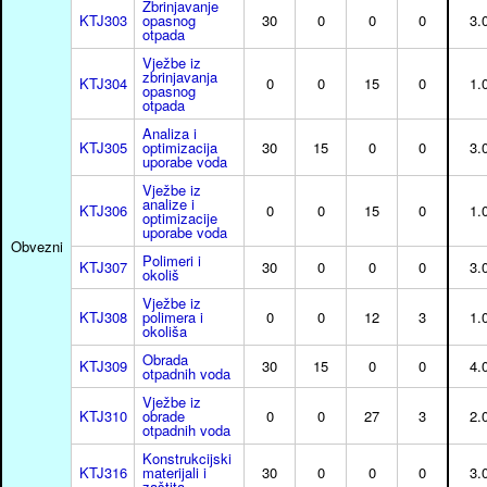
Zbrinjavanje
KTJ303
opasnog
30
0
0
0
3.
otpada
Vježbe iz
zbrinjavanja
KTJ304
0
0
15
0
1.
opasnog
otpada
Analiza i
KTJ305
optimizacija
30
15
0
0
3.
uporabe voda
Vježbe iz
analize i
KTJ306
0
0
15
0
1.
optimizacije
uporabe voda
Obvezni
Polimeri i
KTJ307
30
0
0
0
3.
okoliš
Vježbe iz
KTJ308
polimera i
0
0
12
3
1.
okoliša
Obrada
KTJ309
30
15
0
0
4.
otpadnih voda
Vježbe iz
KTJ310
obrade
0
0
27
3
2.
otpadnih voda
Konstrukcijski
KTJ316
materijali i
30
0
0
0
3.
zaštita