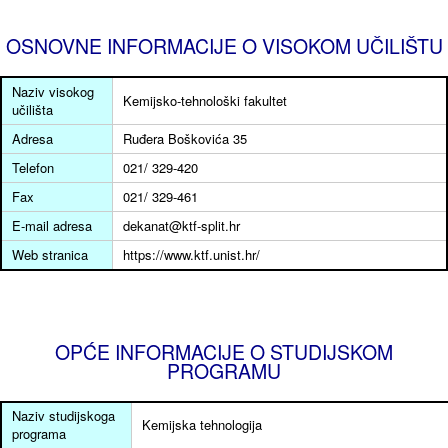
OSNOVNE INFORMACIJE O VISOKOM UČILIŠTU
Naziv visokog
Kemijsko-tehnološki fakultet
učilišta
Adresa
Ruđera Boškovića 35
Telefon
021/ 329-420
Fax
021/ 329-461
E-mail adresa
dekanat@ktf-split.hr
Web stranica
https://www.ktf.unist.hr/
OPĆE INFORMACIJE O STUDIJSKOM
PROGRAMU
Naziv studijskoga
Kemijska tehnologija
programa