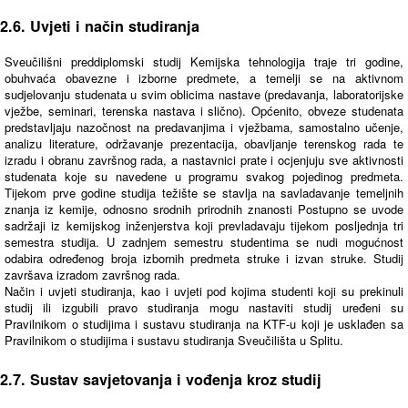
2.6. Uvjeti i način studiranja
Sveučilišni preddiplomski studij Kemijska tehnologija traje tri godine,
obuhvaća obavezne i izborne predmete, a temelji se na aktivnom
sudjelovanju studenata u svim oblicima nastave (predavanja, laboratorijske
vježbe, seminari, terenska nastava i slično). Općenito, obveze studenata
predstavljaju nazočnost na predavanjima i vježbama, samostalno učenje,
analizu literature, održavanje prezentacija, obavljanje terenskog rada te
izradu i obranu završnog rada, a nastavnici prate i ocjenjuju sve aktivnosti
studenata koje su navedene u programu svakog pojedinog predmeta.
Tijekom prve godine studija težište se stavlja na savladavanje temeljnih
znanja iz kemije, odnosno srodnih prirodnih znanosti Postupno se uvode
sadržaji iz kemijskog inženjerstva koji prevladavaju tijekom posljednja tri
semestra studija. U zadnjem semestru studentima se nudi mogućnost
odabira određenog broja izbornih predmeta struke i izvan struke. Studij
završava izradom završnog rada.
Način i uvjeti studiranja, kao i uvjeti pod kojima studenti koji su prekinuli
studij ili izgubili pravo studiranja mogu nastaviti studij uređeni su
Pravilnikom o studijima i sustavu studiranja na KTF-u koji je usklađen sa
Pravilnikom o studijima i sustavu studiranja Sveučilišta u Splitu.
2.7. Sustav savjetovanja i vođenja kroz studij