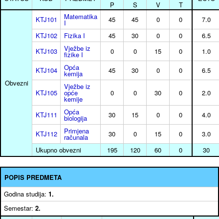
P
S
V
T
Matematika
KTJ101
45
45
0
0
7.0
I
KTJ102
Fizika I
45
30
0
0
6.5
Vježbe iz
KTJ103
0
0
15
0
1.0
fizike I
Opća
KTJ104
45
30
0
0
6.5
kemija
Obvezni
Vježbe iz
KTJ105
opće
0
0
30
0
2.0
kemije
Opća
KTJ111
30
15
0
0
4.0
biologija
Primjena
KTJ112
30
0
15
0
3.0
računala
Ukupno obvezni
195
120
60
0
30
POPIS PREDMETA
Godina studija:
1.
Semestar:
2.