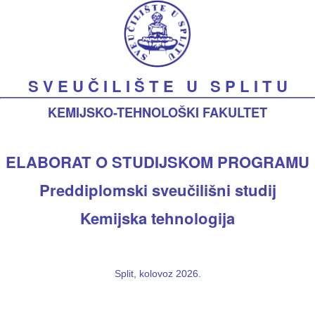
S V E U Č I L I Š T E U S P L I T U
KEMIJSKO-TEHNOLOŠKI FAKULTET
ELABORAT O STUDIJSKOM PROGRAMU
Preddiplomski sveučilišni studij
Kemijska tehnologija