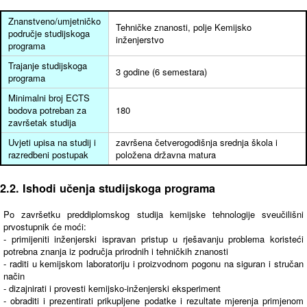
Znanstveno/umjetničko
Tehničke znanosti, polje Kemijsko
područje studijskoga
inženjerstvo
programa
Trajanje studijskoga
3 godine (6 semestara)
programa
Minimalni broj ECTS
bodova potreban za
180
završetak studija
Uvjeti upisa na studij i
završena četverogodišnja srednja škola i
razredbeni postupak
položena državna matura
2.2. Ishodi učenja studijskoga programa
Po završetku preddiplomskog studija kemijske tehnologije sveučilišni
prvostupnik će moći:
- primijeniti inženjerski ispravan pristup u rješavanju problema koristeći
potrebna znanja iz područja prirodnih i tehničkih znanosti
- raditi u kemijskom laboratoriju i proizvodnom pogonu na siguran i stručan
način
- dizajnirati i provesti kemijsko-inženjerski eksperiment
- obraditi i prezentirati prikupljene podatke i rezultate mjerenja primjenom