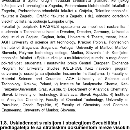
Sveučilišta u Splitu, drugih hrvatskih sveučilišta (Fakultet kemijskog
inženjerstva i tehnologije u Zagrebu, Prehrambeno-biotehnološki fakulteti u
Zagrebu, Prehrambeno-tehnološki fakultet u Osijeku, Tekstilno-tehnološki
fakultet u Zagrebu, Grafički fakultet u Zagrebu i dr.), odnosno određenih
visokih učilišta na području Europske unije.
Fakultet je potpisnik ERASMUS sporazuma za mobilnost nastavnika i
studenata s Techniche universite Dresden, Dresden, Germany, Universita
degli studi di Cagliari, Cagliari, Italia, Universita di Trieste, trieste, Italia,
AGH University of science ant technology, Krakow, Polonia, Polytecnich
institute of Braganca, Braganca, Portugal, University of Maribor, Maribor,
Slovenia, Polymer technology college, Maribor, Slovenia i dr. Kemijsko-
tehnološki fakultet u Splitu sudjeluje u multilateralnoj suradnji s mogućnosti
pokretljivosti studenata i nastavnika preko Central European Exchange
Program for University Studies (CEEPUS). Kroz navedeni program
ostvarena je suradnja sa sljedećim inozemnim institucijama: 1) Faculty of
Material Science and Ceramics, AGH University of Science and
Technology, Kraków, Poland, 2) Institute für Analytische Chemie, Karl-
Franzens-Universität, Graz, Austria, 3) Department of Analytical Chemistry,
Slovak University of Technology, Bratislava, Slovak Republic, 4) Institute
of Analytical Chemistry, Faculty of Chemical Technology, University of
Pardubice, Czech Republic, 5) Faculty of Chemistry and Chemical
Engineering, University of Maribor, Slovenia.
1.8. Usklađenost s misijom i strategijom Sveučilišta i
predlagatelja te sa strateškim dokumentom mreže visokih