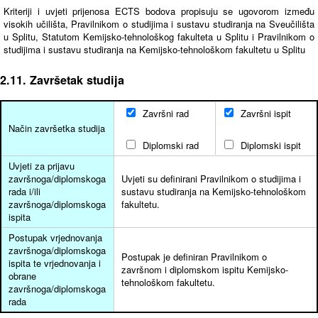
Kriteriji i uvjeti prijenosa ECTS bodova propisuju se ugovorom između
visokih učilišta, Pravilnikom o studijima i sustavu studiranja na Sveučilišta
u Splitu, Statutom Kemijsko-tehnološkog fakulteta u Splitu i Pravilnikom o
studijima i sustavu studiranja na Kemijsko-tehnološkom fakultetu u Splitu
2.11. Završetak studija
Završni rad
Završni ispit
Način završetka studija
Diplomski rad
Diplomski ispit
Uvjeti za prijavu
završnoga/diplomskoga
Uvjeti su definirani Pravilnikom o studijima i
rada i/ili
sustavu studiranja na Kemijsko-tehnološkom
završnoga/diplomskoga
fakultetu.
ispita
Postupak vrjednovanja
završnoga/diplomskoga
Postupak je definiran Pravilnikom o
ispita te vrjednovanja i
završnom i diplomskom ispitu Kemijsko-
obrane
tehnološkom fakultetu.
završnoga/diplomskoga
rada