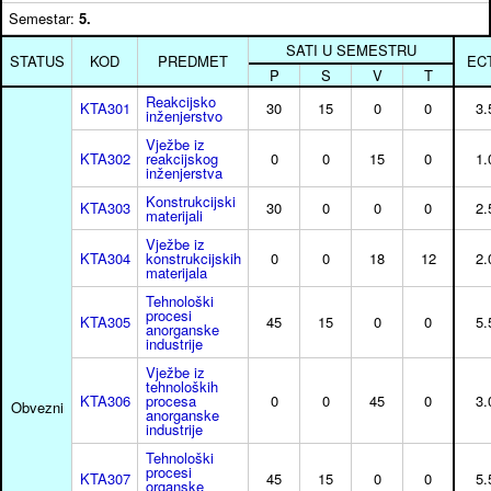
Semestar:
5.
SATI U SEMESTRU
STATUS
KOD
PREDMET
EC
P
S
V
T
Reakcijsko
KTA301
30
15
0
0
3.
inženjerstvo
Vježbe iz
KTA302
reakcijskog
0
0
15
0
1.
inženjerstva
Konstrukcijski
KTA303
30
0
0
0
2.
materijali
Vježbe iz
KTA304
konstrukcijskih
0
0
18
12
2.
materijala
Tehnološki
procesi
KTA305
45
15
0
0
5.
anorganske
industrije
Vježbe iz
tehnoloških
KTA306
procesa
0
0
45
0
3.
Obvezni
anorganske
industrije
Tehnološki
procesi
KTA307
45
15
0
0
5.
organske