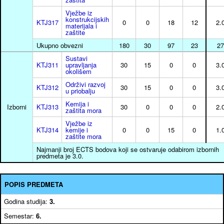
Vježbe iz
konstrukcijskih
KTJ317
0
0
18
12
2.
materijala i
zaštite
Ukupno obvezni
180
30
97
23
27
Sustavi
KTJ311
upravljanja
30
15
0
0
3.
okolišem
Održivi razvoj
KTJ312
30
15
0
0
3.
u priobalju
Kemija i
Izborni
KTJ313
30
0
0
0
2.
zaštita mora
Vježbe iz
KTJ314
kemije i
0
0
15
0
1.
zaštite mora
Najmanji broj ECTS bodova koji se ostvaruje odabirom izbornih
predmeta je 3.0.
POPIS PREDMETA
Godina studija:
3.
Semestar:
6.