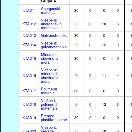
Grupa A
Anorganski
KTA311
30
0
0
0
materijali
Vježbe iz
KTA312
anorganskih
0
0
10
5
materijala
KTA313
Galvanotehnika
30
0
0
0
Vježbe iz
KTA314
0
0
12
3
galvanotehnike
Mineralne
KTA315
sirovine iz
30
0
0
0
mora
Vježbe iz
mineralnih
KTA316
0
0
11
4
sirovina iz
mora
Polimerni
KTA317
30
0
0
0
materijali
Vježbe iz
KTA318
polimernih
0
0
12
3
materijala
Prerada
KTA319
30
0
0
0
plastike i gume
Vježbe iz
KTA320
prerade
0
0
10
5