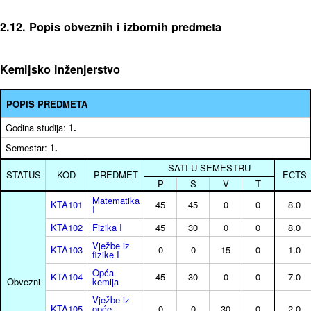
2.12. Popis obveznih i izbornih predmeta
Kemijsko inženjerstvo
POPIS PREDMETA
Godina studija:
1.
Semestar:
1.
SATI U SEMESTRU
STATUS
KOD
PREDMET
ECTS
P
S
V
T
Matematika
KTA101
45
45
0
0
8.0
I
KTA102
Fizika I
45
30
0
0
8.0
Vježbe iz
KTA103
0
0
15
0
1.0
fizike I
Opća
KTA104
45
30
0
0
7.0
Obvezni
kemija
Vježbe iz
KTA105
opće
0
0
30
0
2.0