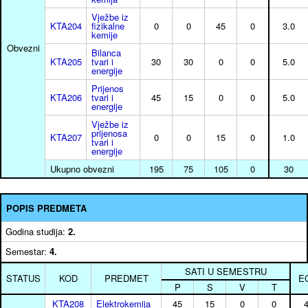
Vježbe iz
KTA204
fizikalne
0
0
45
0
3.0
kemije
Obvezni
Bilanca
KTA205
tvari i
30
30
0
0
5.0
energije
Prijenos
KTA206
tvari i
45
15
0
0
5.0
energije
Vježbe iz
prijenosa
KTA207
0
0
15
0
1.0
tvari i
energije
Ukupno obvezni
195
75
105
0
30
POPIS PREDMETA
Godina studija:
2.
Semestar:
4.
SATI U SEMESTRU
STATUS
KOD
PREDMET
E
P
S
V
T
KTA208
Elektrokemija
45
15
0
0
4