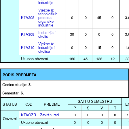
industrije
Vježbe iz
tehnoloških
KTA308
procesa
0
0
45
0
3.
organske
industrije
Industrija i
KTA309
30
0
0
0
3.
okoliš
Vježbe iz
KTA310
industrije i
0
0
15
0
1.
okoliša
Ukupno obvezni
180
45
138
12
3
POPIS PREDMETA
Godina studija:
3.
Semestar:
6.
SATI U SEMESTRU
STATUS
KOD
PREDMET
E
P
S
V
T
KTAOZR
Završni rad
0
0
0
0
1
Obvezni
Ukupno obvezni
0
0
0
0