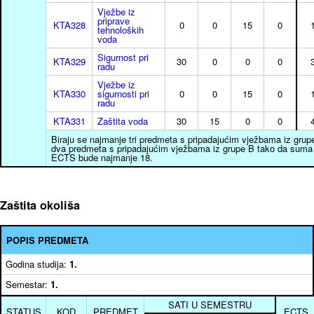
Vježbe iz
priprave
KTA328
0
0
15
0
tehnoloških
voda
Sigurnost pri
KTA329
30
0
0
0
radu
Vježbe iz
KTA330
sigurnosti pri
0
0
15
0
radu
KTA331
Zaštita voda
30
15
0
0
Biraju se najmanje tri predmeta s pripadajućim vježbama iz grupe
dva predmeta s pripadajućim vježbama iz grupe B tako da suma
ECTS bude najmanje 18.
Zaštita okoliša
POPIS PREDMETA
Godina studija:
1.
Semestar:
1.
SATI U SEMESTRU
STATUS
KOD
PREDMET
ECTS