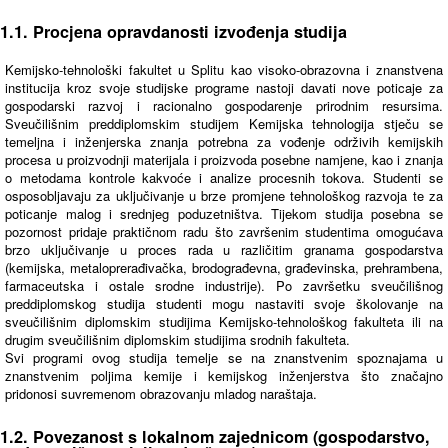
1.1. Procjena opravdanosti izvođenja studija
Kemijsko-tehnološki fakultet u Splitu kao visoko-obrazovna i znanstvena
institucija kroz svoje studijske programe nastoji davati nove poticaje za
gospodarski razvoj i racionalno gospodarenje prirodnim resursima.
Sveučilišnim preddiplomskim studijem Kemijska tehnologija stječu se
temeljna i inženjerska znanja potrebna za vođenje održivih kemijskih
procesa u proizvodnji materijala i proizvoda posebne namjene, kao i znanja
o metodama kontrole kakvoće i analize procesnih tokova. Studenti se
osposobljavaju za uključivanje u brze promjene tehnološkog razvoja te za
poticanje malog i srednjeg poduzetništva. Tijekom studija posebna se
pozornost pridaje praktičnom radu što završenim studentima omogućava
brzo uključivanje u proces rada u različitim granama gospodarstva
(kemijska, metaloprerađivačka, brodograđevna, građevinska, prehrambena,
farmaceutska i ostale srodne industrije). Po završetku sveučilišnog
preddiplomskog studija studenti mogu nastaviti svoje školovanje na
sveučilišnim diplomskim studijima Kemijsko-tehnološkog fakulteta ili na
drugim sveučilišnim diplomskim studijima srodnih fakulteta.
Svi programi ovog studija temelje se na znanstvenim spoznajama u
znanstvenim poljima kemije i kemijskog inženjerstva što značajno
pridonosi suvremenom obrazovanju mladog naraštaja.
1.2. Povezanost s lokalnom zajednicom (gospodarstvo,