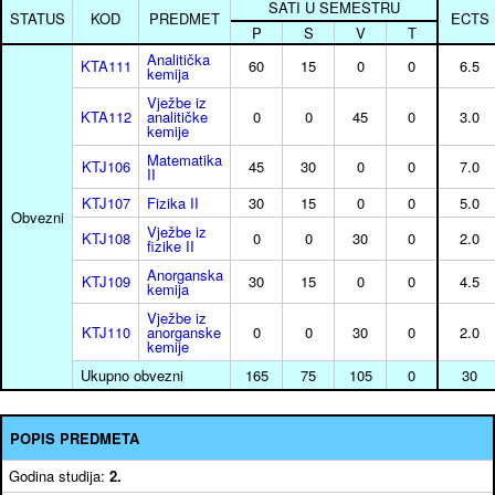
SATI U SEMESTRU
STATUS
KOD
PREDMET
ECTS
P
S
V
T
Analitička
KTA111
60
15
0
0
6.5
kemija
Vježbe iz
KTA112
analitičke
0
0
45
0
3.0
kemije
Matematika
KTJ106
45
30
0
0
7.0
II
KTJ107
Fizika II
30
15
0
0
5.0
Obvezni
Vježbe iz
KTJ108
0
0
30
0
2.0
fizike II
Anorganska
KTJ109
30
15
0
0
4.5
kemija
Vježbe iz
KTJ110
anorganske
0
0
30
0
2.0
kemije
Ukupno obvezni
165
75
105
0
30
POPIS PREDMETA
Godina studija:
2.