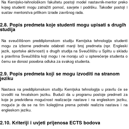
Na Kemijsko-tehnološkom fakultetu postoji model nastavnik-mentor preko
kojeg studenti mogu zatražiti pomoć, savjete i podršku. Također postoji i
sustav mentorstva prilikom izrade završnog rada.
2.8. Popis predmeta koje studenti mogu upisati s drugih
studija
Na sveučilišnom preddiplomskom studiju Kemijska tehnologija studenti
mogu za izborne predmete odabrati manji broj predmeta (npr. Engleski
jezik, sportske aktivnosti) s drugih studija na Sveučilištu u Splitu u skladu
s pravilima Sveučilišta koji mogu i ne moraju ući u opterećenje studenta o
čemu se donosi posebna odluka za svakog studenta.
2.9. Popis predmeta koji se mogu izvoditi na stranom
jeziku
Nastava na preddiplomskom studiju Kemijska tehnologija u pravilu će se
izvoditi na hrvatskom jeziku. Budući da u programu postoje predmeti za
koje je predviđena mogućnost realizacije nastave i na engleskom jeziku,
moguće je da se na tim kolegijima prema potrebi realizira nastava i na
engleskom jeziku.
2.10. Kriteriji i uvjeti prijenosa ECTS bodova