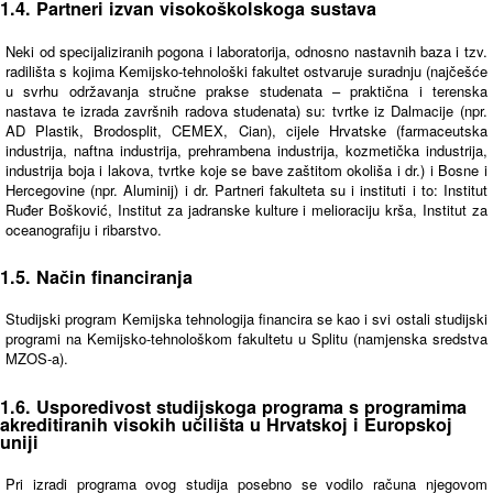
1.4. Partneri izvan visokoškolskoga sustava
Neki od specijaliziranih pogona i laboratorija, odnosno nastavnih baza i tzv.
radilišta s kojima Kemijsko-tehnološki fakultet ostvaruje suradnju (najčešće
u svrhu održavanja stručne prakse studenata – praktična i terenska
nastava te izrada završnih radova studenata) su: tvrtke iz Dalmacije (npr.
AD Plastik, Brodosplit, CEMEX, Cian), cijele Hrvatske (farmaceutska
industrija, naftna industrija, prehrambena industrija, kozmetička industrija,
industrija boja i lakova, tvrtke koje se bave zaštitom okoliša i dr.) i Bosne i
Hercegovine (npr. Aluminij) i dr. Partneri fakulteta su i instituti i to: Institut
Ruđer Bošković, Institut za jadranske kulture i melioraciju krša, Institut za
oceanografiju i ribarstvo.
1.5. Način financiranja
Studijski program Kemijska tehnologija financira se kao i svi ostali studijski
programi na Kemijsko-tehnološkom fakultetu u Splitu (namjenska sredstva
MZOS-a).
1.6. Usporedivost studijskoga programa s programima
akreditiranih visokih učilišta u Hrvatskoj i Europskoj
uniji
Pri izradi programa ovog studija posebno se vodilo računa njegovom