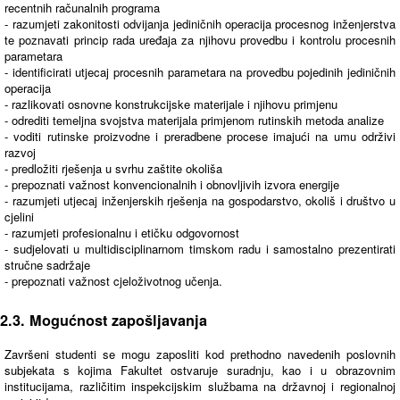
recentnih računalnih programa
- razumjeti zakonitosti odvijanja jediničnih operacija procesnog inženjerstva
te poznavati princip rada uređaja za njihovu provedbu i kontrolu procesnih
parametara
- identificirati utjecaj procesnih parametara na provedbu pojedinih jediničnih
operacija
- razlikovati osnovne konstrukcijske materijale i njihovu primjenu
- odrediti temeljna svojstva materijala primjenom rutinskih metoda analize
- voditi rutinske proizvodne i preradbene procese imajući na umu održivi
razvoj
- predložiti rješenja u svrhu zaštite okoliša
- prepoznati važnost konvencionalnih i obnovljivih izvora energije
- razumjeti utjecaj inženjerskih rješenja na gospodarstvo, okoliš i društvo u
cjelini
- razumjeti profesionalnu i etičku odgovornost
- sudjelovati u multidisciplinarnom timskom radu i samostalno prezentirati
stručne sadržaje
- prepoznati važnost cjeloživotnog učenja.
2.3. Mogućnost zapošljavanja
Završeni studenti se mogu zaposliti kod prethodno navedenih poslovnih
subjekata s kojima Fakultet ostvaruje suradnju, kao i u obrazovnim
institucijama, različitim inspekcijskim službama na državnoj i regionalnoj