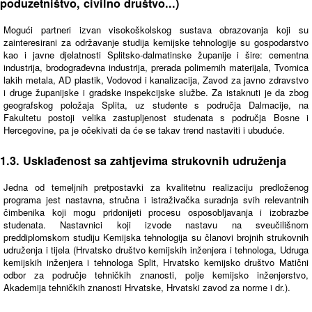
poduzetništvo, civilno društvo...)
Mogući partneri izvan visokoškolskog sustava obrazovanja koji su
zainteresirani za održavanje studija kemijske tehnologije su gospodarstvo
kao i javne djelatnosti Splitsko-dalmatinske županije i šire: cementna
industrija, brodograđevna industrija, prerada polimernih materijala, Tvornica
lakih metala, AD plastik, Vodovod i kanalizacija, Zavod za javno zdravstvo
i druge županijske i gradske inspekcijske službe. Za istaknuti je da zbog
geografskog položaja Splita, uz studente s područja Dalmacije, na
Fakultetu postoji velika zastupljenost studenata s područja Bosne i
Hercegovine, pa je očekivati da će se takav trend nastaviti i ubuduće.
1.3. Usklađenost sa zahtjevima strukovnih udruženja
Jedna od temeljnih pretpostavki za kvalitetnu realizaciju predloženog
programa jest nastavna, stručna i istraživačka suradnja svih relevantnih
čimbenika koji mogu pridonijeti procesu osposobljavanja i izobrazbe
studenata. Nastavnici koji izvode nastavu na sveučilišnom
preddiplomskom studiju Kemijska tehnologija su članovi brojnih strukovnih
udruženja i tijela (Hrvatsko društvo kemijskih inženjera i tehnologa, Udruga
kemijskih inženjera i tehnologa Split, Hrvatsko kemijsko društvo Matični
odbor za područje tehničkih znanosti, polje kemijsko inženjerstvo,
Akademija tehničkih znanosti Hrvatske, Hrvatski zavod za norme i dr.).