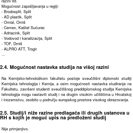
razini itd.
Mogućnost zapošljavanja u regiji:
- Brodosplit, Split
- AD plastik, Split
- Omial, Omiš
- Cemex, Kaštel Sućurac
- Adriacink, Split
- Vodovod i kanalizacija, Split
- TOF, Drniš
- ALPRO ATT, Trogir
...
2.4. Mogućnost nastavka studija na višoj razini
Na Kemijsko-tehnološkom fakultetu postoje sveučilišni diplomski studiji
Kemijska tehnologija i Kemija, a osim mogućnosti nastavka studiranja na
Fakultetu, završeni studenti sveučilišnog preddiplomskog studija Kemijska
tehnologija mogu nastaviti studij i na drugim visokim učilištima u Hrvatskoj
i inozemstvu, osobito u području europskog prostora visokog obrazovanja.
2.5. Studij/i niže razine predlagača ili drugih ustanova u
RH s kojih je moguć upis na predloženi studij
Nije primjenjivo.