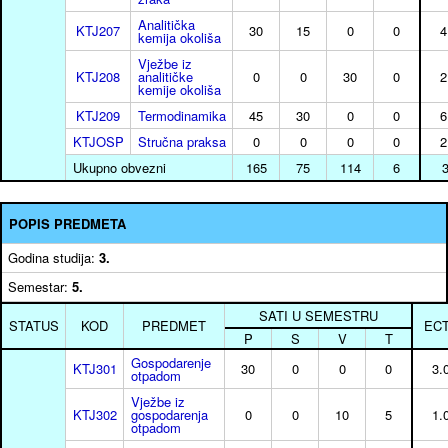
Analitička
KTJ207
30
15
0
0
4
kemija okoliša
Vježbe iz
KTJ208
analitičke
0
0
30
0
2
kemije okoliša
KTJ209
Termodinamika
45
30
0
0
6
KTJOSP
Stručna praksa
0
0
0
0
2
Ukupno obvezni
165
75
114
6
POPIS PREDMETA
Godina studija:
3.
Semestar:
5.
SATI U SEMESTRU
STATUS
KOD
PREDMET
EC
P
S
V
T
Gospodarenje
KTJ301
30
0
0
0
3.
otpadom
Vježbe iz
KTJ302
gospodarenja
0
0
10
5
1.
otpadom