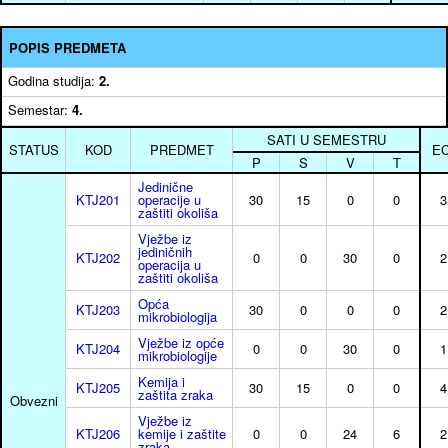
POPIS PREDMETA
Godina studija:
2.
Semestar:
4.
SATI U SEMESTRU
STATUS
KOD
PREDMET
E
P
S
V
T
Jedinične
KTJ201
operacije u
30
15
0
0
3
zaštiti okoliša
Vježbe iz
jediničnih
KTJ202
0
0
30
0
2
operacija u
zaštiti okoliša
Opća
KTJ203
30
0
0
0
2
mikrobiologija
Vježbe iz opće
KTJ204
0
0
30
0
1
mikrobiologije
Kemija i
KTJ205
30
15
0
0
4
zaštita zraka
Obvezni
Vježbe iz
KTJ206
kemije i zaštite
0
0
24
6
2
zraka