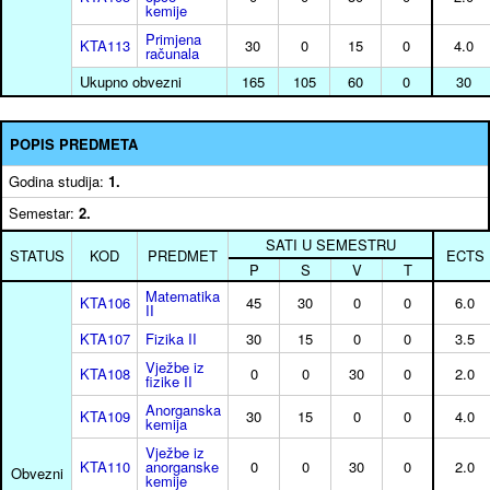
kemije
Primjena
KTA113
30
0
15
0
4.0
računala
Ukupno obvezni
165
105
60
0
30
POPIS PREDMETA
Godina studija:
1.
Semestar:
2.
SATI U SEMESTRU
STATUS
KOD
PREDMET
ECTS
P
S
V
T
Matematika
KTA106
45
30
0
0
6.0
II
KTA107
Fizika II
30
15
0
0
3.5
Vježbe iz
KTA108
0
0
30
0
2.0
fizike II
Anorganska
KTA109
30
15
0
0
4.0
kemija
Vježbe iz
KTA110
anorganske
0
0
30
0
2.0
Obvezni
kemije