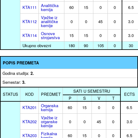
Analitička
KTA111
60
15
0
0
6.5
kemija
Vježbe iz
KTA112
analitičke
0
0
45
0
3.0
kemije
Osnove
KTA114
15
15
0
0
3.0
strojarstva
Ukupno obvezni
180
90
105
0
30
POPIS PREDMETA
Godina studija:
2.
Semestar:
3.
SATI U SEMESTRU
STATUS
KOD
PREDMET
ECTS
P
S
V
T
Organska
KTA201
60
15
0
0
6.5
kemija
Vježbe iz
KTA202
organske
0
0
45
0
3.0
kemije
Fizikalna
KTA203
60
15
0
0
6.5
kemija