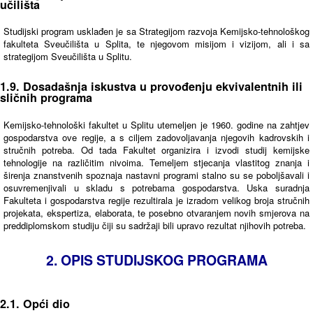
učilišta
Studijski program usklađen je sa Strategijom razvoja Kemijsko-tehnološkog
fakulteta Sveučilišta u Splita, te njegovom misijom i vizijom, ali i sa
strategijom Sveučilišta u Splitu.
1.9. Dosadašnja iskustva u provođenju ekvivalentnih ili
sličnih programa
Kemijsko-tehnološki fakultet u Splitu utemeljen je 1960. godine na zahtjev
gospodarstva ove regije, a s ciljem zadovoljavanja njegovih kadrovskih i
stručnih potreba. Od tada Fakultet organizira i izvodi studij kemijske
tehnologije na različitim nivoima. Temeljem stjecanja vlastitog znanja i
širenja znanstvenih spoznaja nastavni programi stalno su se poboljšavali i
osuvremenjivali u skladu s potrebama gospodarstva. Uska suradnja
Fakulteta i gospodarstva regije rezultirala je izradom velikog broja stručnih
projekata, ekspertiza, elaborata, te posebno otvaranjem novih smjerova na
preddiplomskom studiju čiji su sadržaji bili upravo rezultat njihovih potreba.
2. OPIS STUDIJSKOG PROGRAMA
2.1. Opći dio