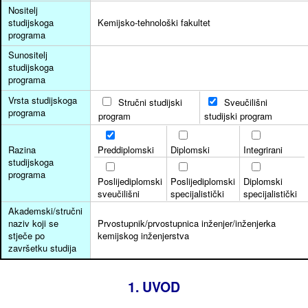
Nositelj
studijskoga
Kemijsko-tehnološki fakultet
programa
Sunositelj
studijskoga
programa
Vrsta studijskoga
Stručni studijski
Sveučilišni
programa
program
studijski program
Preddiplomski
Diplomski
Integrirani
Razina
studijskoga
programa
Poslijediplomski
Poslijediplomski
Diplomski
sveučilišni
specijalistički
specijalistički
Akademski/stručni
naziv koji se
Prvostupnik/prvostupnica inženjer/inženjerka
stječe po
kemijskog inženjerstva
završetku studija
1. UVOD