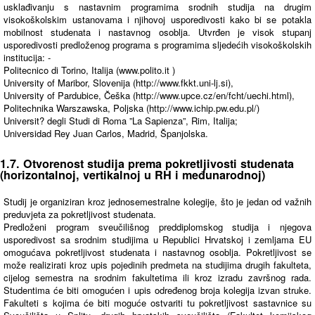
usklađivanju s nastavnim programima srodnih studija na drugim
visokoškolskim ustanovama i njihovoj usporedivosti kako bi se potakla
mobilnost studenata i nastavnog osoblja. Utvrđen je visok stupanj
usporedivosti predloženog programa s programima sljedećih visokoškolskih
institucija: -
Politecnico di Torino, Italija (www.polito.it )
University of Maribor, Slovenija (http://www.fkkt.uni-lj.si),
University of Pardubice, Češka (http://www.upce.cz/en/fcht/uechi.html),
Politechnika Warszawska, Poljska (http://www.ichip.pw.edu.pl/)
Universit? degli Studi di Roma ”La Sapienza”, Rim, Italija;
Universidad Rey Juan Carlos, Madrid, Španjolska.
1.7. Otvorenost studija prema pokretljivosti studenata
(horizontalnoj, vertikalnoj u RH i međunarodnoj)
Studij je organiziran kroz jednosemestralne kolegije, što je jedan od važnih
preduvjeta za pokretljivost studenata.
Predloženi program sveučilišnog preddiplomskog studija i njegova
usporedivost sa srodnim studijima u Republici Hrvatskoj i zemljama EU
omogućava pokretljivost studenata i nastavnog osoblja. Pokretljivost se
može realizirati kroz upis pojedinih predmeta na studijima drugih fakulteta,
cijelog semestra na srodnim fakultetima ili kroz izradu završnog rada.
Studentima će biti omogućen i upis određenog broja kolegija izvan struke.
Fakulteti s kojima će biti moguće ostvariti tu pokretljivost sastavnice su