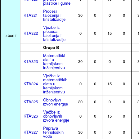
plastike i gume
Procesi
KTA321
taloženja i
30
0
0
0
kristalizacije
Vježbe iz
procesa
KTA322
0
0
15
0
Izborni
taloženja i
kristalizacije
Grupa B
Matematički
alati u
KTA323
30
0
0
0
kemijskom
inženjerstvu
Vježbe iz
matematičkih
KTA324
alata u
0
0
15
0
kemijskom
inženjerstvu
Obnovljivi
KTA325
30
0
0
0
izvori energije
Vježbe iz
KTA326
obnovljivih
0
0
15
0
izvora energije
Priprava
KTA327
tehnoloških
30
0
0
0
voda