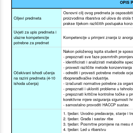
OPIS 
Osnovni cilj ovog predmeta je osposobit
Ciljevi predmeta
proizvodima ribarstva od ulova do stola
prakse tijekom različitih postupaka konze
Uvjeti za upis predmeta i
ulazne kompetencije
Kompetencije u primjeni znanja iz anorga
potrebne za predmet
Nakon položenog ispita student je spos
- prepoznati sve faze posmrtnih promjen
- identificirati i analizirati metabolite 
- provesti različite metode konzerviran
Očekivani ishodi učenja
- odrediti i provesti potrebne metode ocje
na razini predmeta (4-10
riboprerađivačke industrije.
ishoda učenja)
- izračunati normative potrebne za organi
- prepoznati i ukloniti probleme u tehno
- prepoznati kritične kontrolne točke u 
korektivne mjere osiguranja sigurnosti h
- samostalno provoditi HACCP sustav.
1. tjedan: Uvodno predavanje, stanje i tr
2. tjedan: Građa i sastav ribe
3. tjedan: Posmrtne promjene na mesu r
4. tjedan: Led u ribarstvu