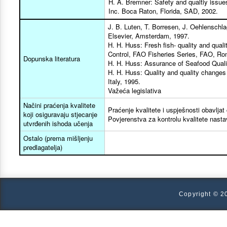
H. A. Bremner: Safety and qualtiy issue
Inc. Boca Raton, Florida, SAD, 2002.
J. B. Luten, T. Borresen, J. Oehlenschla
Elsevier, Amsterdam, 1997.
H. H. Huss: Fresh fish- quality and qua
Control, FAO Fisheries Series, FAO, Ro
Dopunska literatura
H. H. Huss: Assurance of Seafood Quali
H. H. Huss: Quality and quality changes
Italy, 1995.
Važeća legislativa
Načini praćenja kvalitete
Praćenje kvalitete i uspješnosti obavljat 
koji osiguravaju stjecanje
Povjerenstva za kontrolu kvalitete nastav
utvrđenih ishoda učenja
Ostalo (prema mišljenju
predlagatelja)
Copyright © 2