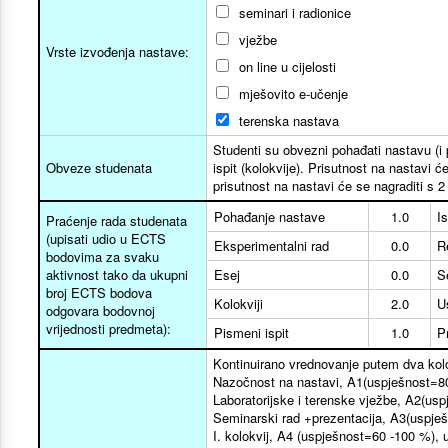
seminari i radionice
vježbe
Vrste izvođenja nastave:
on line u cijelosti
mješovito e-učenje
terenska nastava
Studenti su obvezni pohađati nastavu (i 
Obveze studenata
ispit (kolokvije). Prisutnost na nastavi 
prisutnost na nastavi će se nagraditi s 2
Pohađanje nastave
1.0
I
Praćenje rada studenata
(upisati udio u ECTS
Eksperimentalni rad
0.0
R
bodovima za svaku
aktivnost tako da ukupni
Esej
0.0
S
broj ECTS bodova
Kolokviji
2.0
U
odgovara bodovnoj
vrijednosti predmeta):
Pismeni ispit
1.0
P
Kontinuirano vrednovanje putem dva kolo
Nazočnost na nastavi, A1(uspješnost=80 
Laboratorijske i terenske vježbe, A2(usp
Seminarski rad +prezentacija, A3(uspješ
I. kolokvij, A4 (uspješnost=60 -100 %), u