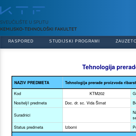
RASPORED
STUDIJSKI PROGRAMI
ZAUZET
Tehnologija prerad
NAZIV PREDMETA
Tehnologija prerade proizvoda ribars
Kod
KTM202
G
Nositelj/i predmeta
Doc. dr. sc. Vida Šimat
B
N
Suradnici
s
Status predmeta
Izborni
P