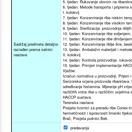
5. tjedan: Rukovanje ulovom na ribarsk
6. tjedan: Metode transporta i priprema 
I. kolokvij
7. tjedan: Konzerviranje ribe niskim te
8. tjedan: Konzerviranje ribe visokim t
9. tjedan: Sterilizacija: proizvodnja riblji
10. tjedan: Konzerviranje ribe soljenjem;
11. tjedan: Konzerviranje ribe dimljenje
Sadržaj predmeta detaljno
12. tjedan: Konzerviranje riblje ikre, besk
razrađen prema satnici
13. tjedan: Ambalažni materijali i metode
nastave
II. kolokvij
14. tjedan: Kontrola proizvodnje, rukovođe
15. tjedan: Primjeri implementacije HACCP
Vježbe:
Izračun normativa u proizvodnji. Prijem 
Senzorska ocjena proizvoda ribarstava. 
određivanje histamina. Mjerenje pH vrijed
različitih vrsta riba u različitim uvjetim
HACCP sustava.
Terenska nastava:
Posjeta tvornici za preradu ribe Conex-tr
hermetičnosti i ispravnosti limenki tijek
Brač, Posjeta pušnici Bek.
predavanja