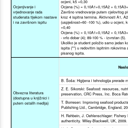
ocjeni, k5 =0,30
Ocjenjivanje i
Ocjena (%) = 0,10A1+0,15A2 + 0,15A3+
vrjednovanje rada
Završno vrednovanje putem cjelovitog pis
studenata tijekom nastave
kroz 4 ispitna termina. Aktivnosti A1, A2
i na završnom ispitu
(uspješnost=60 -100 %), udio u ocjeni, k
=0,40
Ocjena (%) = 0,10A1+0,15A2 + 0,15A3+ 0
- vrlo dobar (4); 89-100 % - izvrstan (5).
Ukoliko je student položio samo jedan kol
ispita (**) u redovitim ispitnim rokovim
pisanog ispita.
Nasl
B. Šoša: Higijena i tehnologija prerade 
Z. E. Sikorski: Seafood: resources, nutr
Obvezna literatura
preservation, CRC Press, Inc. Boca Rat
(dostupna u knjižnici i
T. Borresen: Improving seafood product
putem ostalih medija)
Publishing Ltd., Cambridge, England, 20
H. Rehbein, J. Oehlenschlager: Fishery 
authenticity. Wiley-Blackwell, UK, 2009.